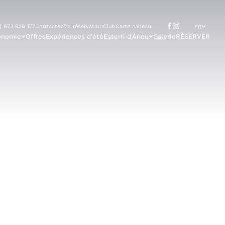
) 973 626 177
Contactez
Ma réservation
Club
Carte cadeau
FR
onomie
Offres
Expériences d'été
Esterri d'Àneu
Galerie
RÉSERVER