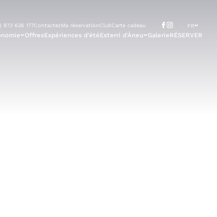
) 973 626 177
Contactez
Ma réservation
Club
Carte cadeau
FR
onomie
Offres
Expériences d'été
Esterri d'Àneu
Galerie
RÉSERVER