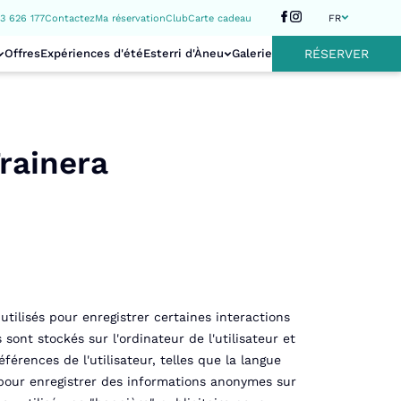
3 626 177
Contactez
Ma réservation
Club
Carte cadeau
FR
Offres
Expériences d'été
Esterri d'Àneu
Galerie
RÉSERVER
rainera
utilisés pour enregistrer certaines interactions
ont stockés sur l'ordinateur de l'utilisateur et
érences de l'utilisateur, telles que la langue
 pour enregistrer des informations anonymes sur