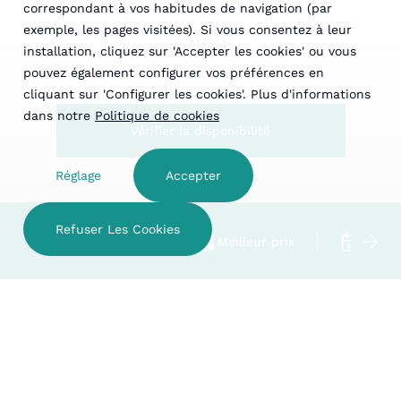
correspondant à vos habitudes de navigation (par
exemple, les pages visitées). Si vous consentez à leur
FAQs
installation, cliquez sur 'Accepter les cookies' ou vous
pouvez également configurer vos préférences en
cliquant sur 'Configurer les cookies'. Plus d'informations
dans notre
Politique de cookies
Vérifier la disponibilité
Réglage
Accepter
Refuser Les Cookies
Hotel familial
Meilleur prix
Annula
VÉRIFIER LA DISPONIBILITÉ
FAQ Hotel Apartaments
ÉTABLISSEMENTS
Trainera