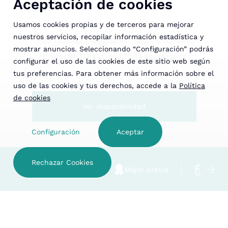
Aceptación de cookies
Usamos cookies propias y de terceros para mejorar
Tarjeta regalo de Hotel
nuestros servicios, recopilar información estadística y
mostrar anuncios. Seleccionando “Configuración” podrás
Apartaments Trainera
configurar el uso de las cookies de este sitio web según
tus preferencias. Para obtener más información sobre el
uso de las cookies y tus derechos, accede a la
Política
de cookies
Ver disponibilidad
Configuración
Aceptar
Rechazar Cookies
Hotel familiar
Mejor precio
Cancel
VER DISPONIBILIDAD
Tarjeta regalo