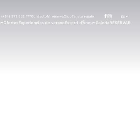
(+34) 973 626 177
Contacto
Mi reserva
Club
Tarjeta regalo
ES
a
Ofertas
Experiencias de verano
Esterri d'Àneu
Galería
RESERVAR