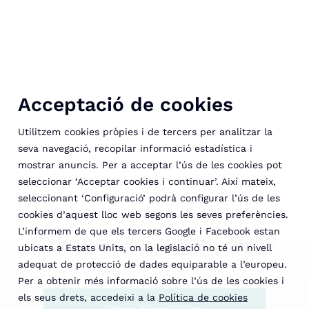
Acceptació de cookies
Utilitzem cookies pròpies i de tercers per analitzar la
seva navegació, recopilar informació estadística i
mostrar anuncis. Per a acceptar l’ús de les cookies pot
seleccionar ‘Acceptar cookies i continuar’. Així mateix,
seleccionant ‘Configuració’ podrà configurar l’ús de les
cookies d’aquest lloc web segons les seves preferències.
L’informem de que els tercers Google i Facebook estan
Compra una targeta regal
ubicats a Estats Units, on la legislació no té un nivell
adequat de protecció de dades equiparable a l’europeu.
Per a obtenir més informació sobre l’ús de les cookies i
els seus drets, accedeixi a la
Política de cookies