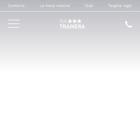
Contacte
La meva reserva
Club
Targeta regal