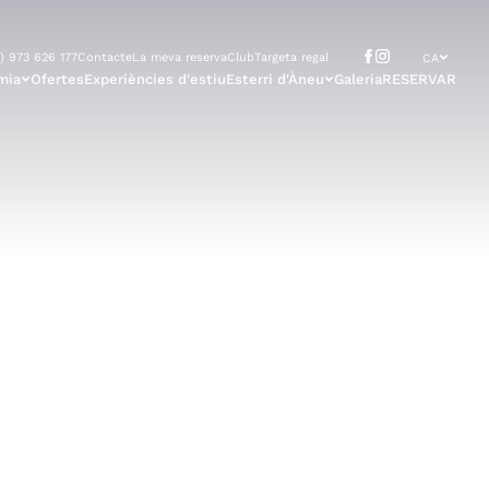
) 973 626 177
Contacte
La meva reserva
Club
Targeta regal
CA
mia
Ofertes
Experiències d'estiu
Esterri d'Àneu
Galeria
RESERVAR