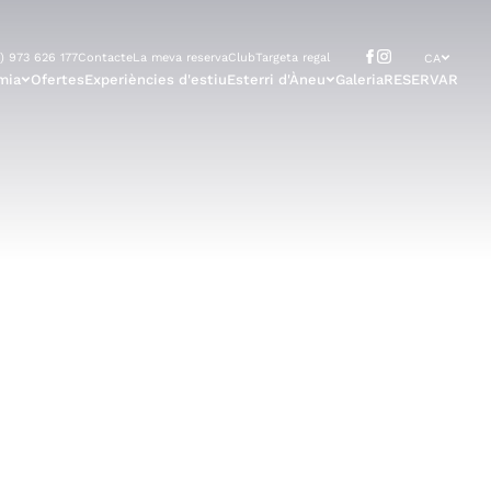
) 973 626 177
Contacte
La meva reserva
Club
Targeta regal
CA
mia
Ofertes
Experiències d'estiu
Esterri d'Àneu
Galeria
RESERVAR