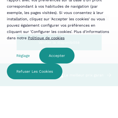
rapport avec vos préférences sur la base d'un profil
correspondant à vos habitudes de navigation (par
exemple, les pages visitées). Si vous consentez à leur
Hotel Apartaments Trainera
installation, cliquez sur 'Accepter les cookies' ou vous
pouvez également configurer vos préférences en
cliquant sur 'Configurer les cookies'. Plus d'informations
dans notre
Politique de cookies
Vérifier la disponibilité
Réglage
Accepter
Refuser Les Cookies
Hôtel familial
Le meilleur prix garanti
VÉRIFIER LA DISPONIBILITÉ
Hébergements d'Hotel
ÉTABLISSEMENTS
Apartaments Trainera en