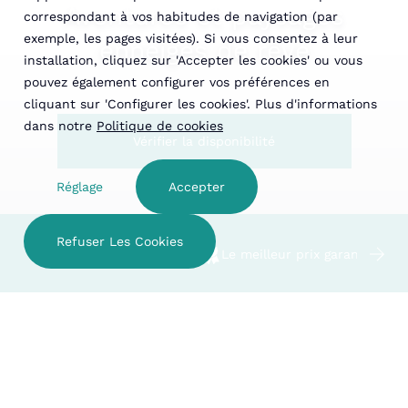
Aventures et paysages
correspondant à vos habitudes de navigation (par
exemple, les pages visitées). Si vous consentez à leur
enneigés de rêve
installation, cliquez sur 'Accepter les cookies' ou vous
pouvez également configurer vos préférences en
cliquant sur 'Configurer les cookies'. Plus d'informations
dans notre
Politique de cookies
Vérifier la disponibilité
Réglage
Accepter
Refuser Les Cookies
Hôtel familial
Le meilleur prix garanti
VÉRIFIER LA DISPONIBILITÉ
L'hiver dans le Parc National
ÉTABLISSEMENTS
d'Aigüestortes et Estany de