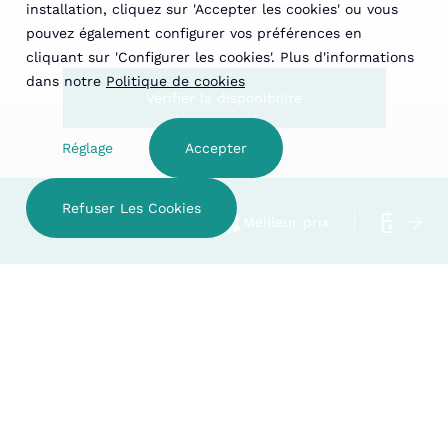
installation, cliquez sur 'Accepter les cookies' ou vous
pouvez également configurer vos préférences en
cliquant sur 'Configurer les cookies'. Plus d'informations
dans notre
Politique de cookies
Vérifier la disponibilité
Réglage
Accepter
Refuser Les Cookies
Hotel familial
Meilleur prix
Annula
VÉRIFIER LA DISPONIBILITÉ
Escapade brame du cerf :
ÉTABLISSEMENTS
nature et détente
Vivez le spectacle naturel du
brame du cerf
avec une
escapade inoubliable au cœur de la nature.
DATE D'ARRIVÉE
Le forfait comprend
deux nuits en chambre double
dans