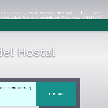
(+34) 973 626 177
Contacto
Mi reserva
Club
Tarjeta regalo
ES
a
Ofertas
Experiencias de verano
Esterri d'Àneu
Galería
RESERVAR
del Hostal
IGO PROMOCIONAL
BUSCAR