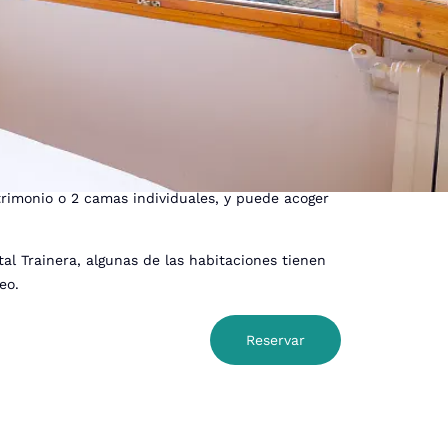
47,00 €
n acceso al
Precio Club
44,65 €
desde
2
a cómoda habitación de 15 m
situada en la parte
rimonio o 2 camas individuales, y puede acoger
al Trainera, algunas de las habitaciones tienen
eo.
Reservar