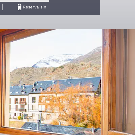
Reserva sin intermediarios
mica del complejo hotelero, aunque podrás
afetería, restaurante, spa, gimnasio, sala de