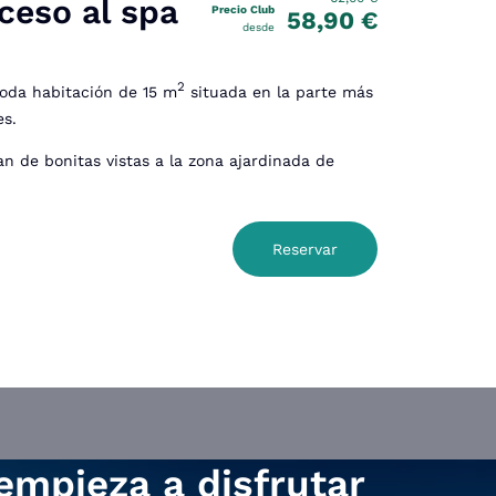
ceso al spa
Precio Club
58,90 €
desde
2
moda habitación de 15 m
situada en la parte más
es.
an de bonitas vistas a la zona ajardinada de
Reservar
empieza a disfrutar