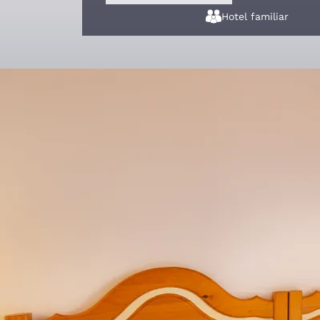
Hotel familiar
Habitaciones del Ho
Las
habitaciones
del
Hostal Trainera
son
12 cómo
disfrutar igualmente de la mayor parte de los se
chimenea, mini mercado, lavandería, parking, gu
Las habitaciones, sencillas y funcionales, cuenta