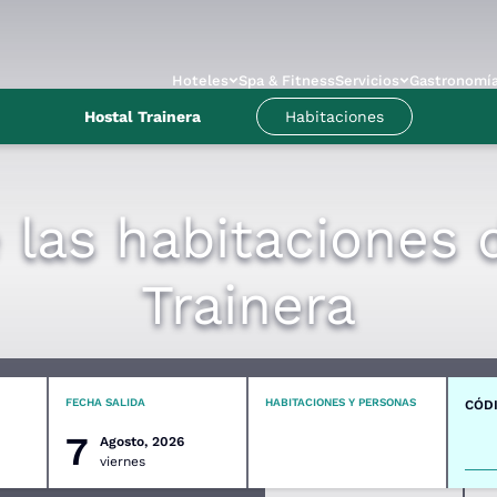
Hoteles
Spa & Fitness
Servicios
Gastronomí
Hostal Trainera
Habitaciones
las habitaciones 
Trainera
FECHA SALIDA
HABITACIONES Y PERSONAS
CÓD
7
Agosto, 2026
viernes