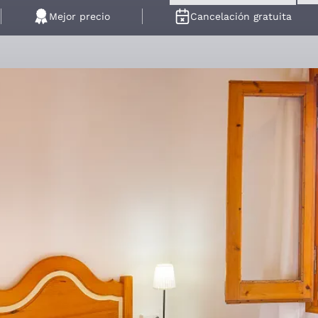
Mejor precio
Cancelación gratuita
stal Trainera
das
habitaciones
dobles y triples.
Se trata de la zona más econó
rvicios complementarios que ofrece Hotel Apartaments Trainera: c
arda-esquís, guarda-bicicletas…
n con baño completo, televisión y servicio de limpieza diario.