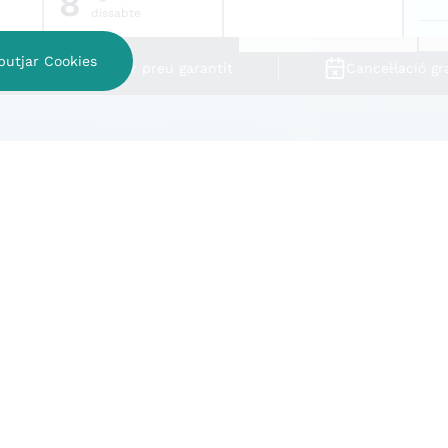
8
dissabte
butjar Cookies
Millor preu garantit
Cancel·lació gr
Hotel Apartaments Trainer
ncia única al Pirineu durant la temporada d'hivern.
, els esports d'hivern i la tranquil·litat de la muntanya.
 de l'hivern a la Vall d'Àneu.
eu i aventura,
i assegura les teves vacances al millor preu!