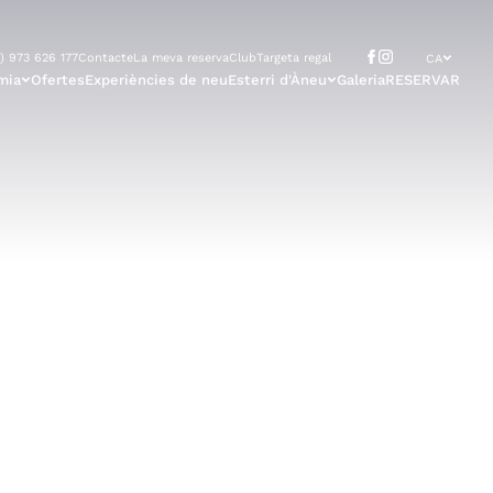
) 973 626 177
Contacte
La meva reserva
Club
Targeta regal
CA
mia
Ofertes
Experiències de neu
Esterri d'Àneu
Galeria
RESERVAR