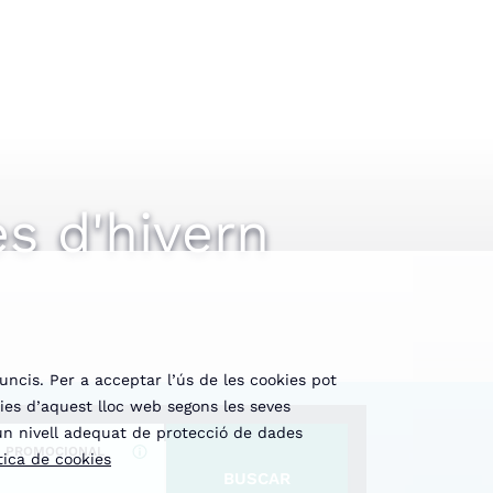
es d'hivern
uncis. Per a acceptar l’ús de les cookies pot
kies d’aquest lloc web segons les seves
 un nivell adequat de protecció de dades
I PROMOCIONAL
tica de cookies
BUSCAR