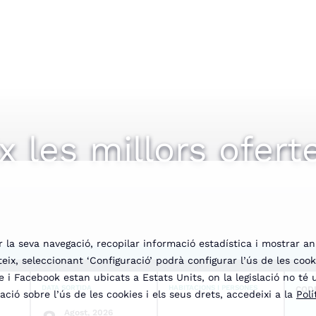
 les millors ofert
r la seva navegació, recopilar informació estadística i mostrar an
teix, seleccionant ‘Configuració’ podrà configurar l’ús de les coo
 i Facebook estan ubicats a Estats Units, on la legislació no té
DATA SORTIDA
HABITACIONS I PERSONES
COD
ció sobre l’ús de les cookies i els seus drets, accedeixi a la
Polí
Agost, 2026