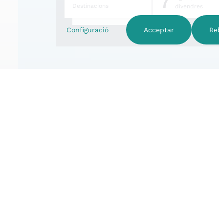
7
Destinacions
divendres
Configuració
Acceptar
Re
Hotel familiar
Ofertes d'hivern d'
Hotel Apartaments Trainera
t'ofereix una experiè
Descobreix les millors ofertes per gaudir de la neu
Escapa't amb la teva família o amics i viu la màgia
Consulta les nostres propostes de turisme a la n