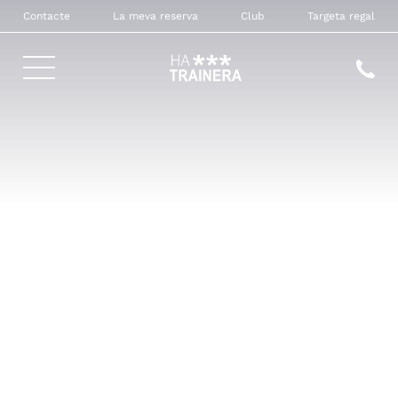
Contacte
La meva reserva
Club
Targeta regal