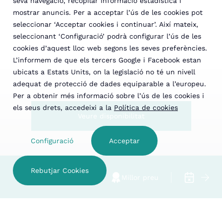
seva navegació, recopilar informació estadística i
mostrar anuncis. Per a acceptar l’ús de les cookies pot
seleccionar ‘Acceptar cookies i continuar’. Així mateix,
seleccionant ‘Configuració’ podrà configurar l’ús de les
cookies d’aquest lloc web segons les seves preferències.
L’informem de que els tercers Google i Facebook estan
ubicats a Estats Units, on la legislació no té un nivell
adequat de protecció de dades equiparable a l’europeu.
Per a obtenir més informació sobre l’ús de les cookies i
els seus drets, accedeixi a la
Política de cookies
Veure disponibilitat
Configuració
Acceptar
Rebutjar Cookies
Hotel familiar
Millor preu
Cancel·l
VEURE DISPONIBILITAT