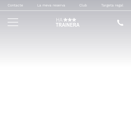
Contacte
La meva reserva
Club
Targeta regal