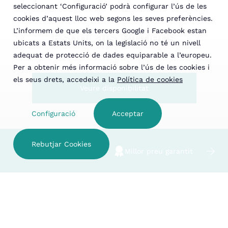
seleccionant ‘Configuració’ podrà configurar l’ús de les
cookies d’aquest lloc web segons les seves preferències.
L’informem de que els tercers Google i Facebook estan
Esquí als Pirineus
ubicats a Estats Units, on la legislació no té un nivell
adequat de protecció de dades equiparable a l’europeu.
Per a obtenir més informació sobre l’ús de les cookies i
els seus drets, accedeixi a la
Política de cookies
Veure disponibilitat
Configuració
Acceptar
Rebutjar Cookies
Hotel familiar
Millor preu garantit
VEURE DISPONIBILITAT
Gaudeix esquiant a les
ESTABLIMENTS
millors estacions d'esquí